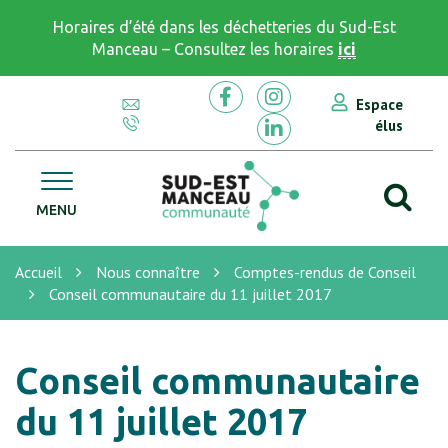
Gestion des traceurs
Horaires d’été dans les déchetteries du Sud-Est
Manceau – Consultez les horaires
ici
Espace
Lien vers le compte Facebook
Lien vers le compte In
élus
Lien vers le compte Li
Al
CC Sud Est Manceau
MENU
Accueil
Nous connaître
Comptes-rendus de Conseil
Conseil communautaire du 11 juillet 2017
Conseil communautaire
du 11 juillet 2017