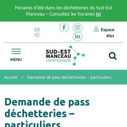
Gestion des traceurs
Horaires d’été dans les déchetteries du Sud-Est
Manceau – Consultez les horaires
ici
Espace
Lien vers le compte Facebook
Lien vers le compte In
élus
Lien vers le compte Li
Al
CC Sud Est Manceau
MENU
Accueil
Demande de pass déchetteries – particuliers
Demande de pass
déchetteries –
particuliers