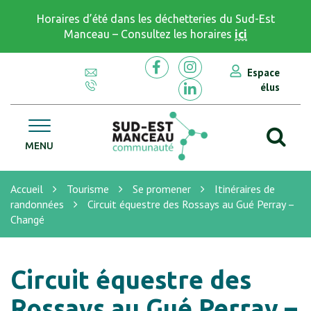
Gestion des traceurs
Horaires d’été dans les déchetteries du Sud-Est
Manceau – Consultez les horaires
ici
Espace
Lien vers le compte Facebook
Lien vers le compte In
élus
Lien vers le compte Li
Al
CC Sud Est Manceau
MENU
Accueil
Tourisme
Se promener
Itinéraires de
randonnées
Circuit équestre des Rossays au Gué Perray –
Changé
Circuit équestre des
Rossays au Gué Perray –