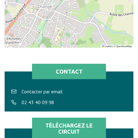
Leaflet
|
©
OpenStreetMap
CONTACT
Contacter par email
02 43 40 09 98
TÉLÉCHARGEZ LE
CIRCUIT