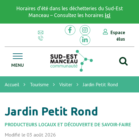
Gestion des traceurs
Horaires d’été dans les déchetteries du Sud-Est
Manceau – Consultez les horaires
ici
Espace
Lien vers le compte Facebook
Lien vers le compte In
élus
Lien vers le compte Li
Al
CC Sud Est Manceau
MENU
Accueil
Tourisme
Visiter
Jardin Petit Rond
Jardin Petit Rond
PRODUCTEURS LOCAUX ET DÉCOUVERTE DE SAVOIR-FAIRE
Modifié le 03 août 2026